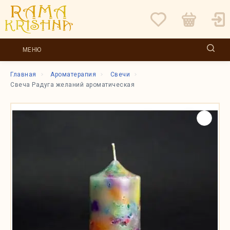
МЕНЮ
Главная
Ароматерапия
Свечи
Свеча Радуга желаний ароматическая