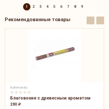
1
2
3
4
5
6
7
8
9
Рекомендованные товары
Kathmandu
Благовония с древесным ароматом
280 ₽