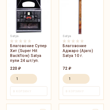
Satya
Satya
Благовоние Cупер
Благовоние
Хит (Super Hit
Аджаро (Ajaro)
Backflow) Satya
Satya 10 г.
пули 24 шт/уп.
220 ₽
72 ₽
В КОРЗИНУ
В КОРЗИНУ