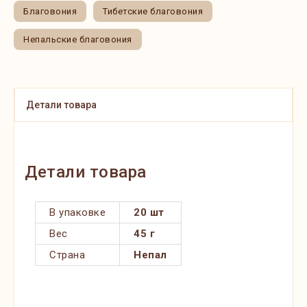
Благовония
Тибетские благовония
Непальские благовония
Детали товара
Детали товара
В упаковке
20 шт
Вес
45 г
Страна
Непал