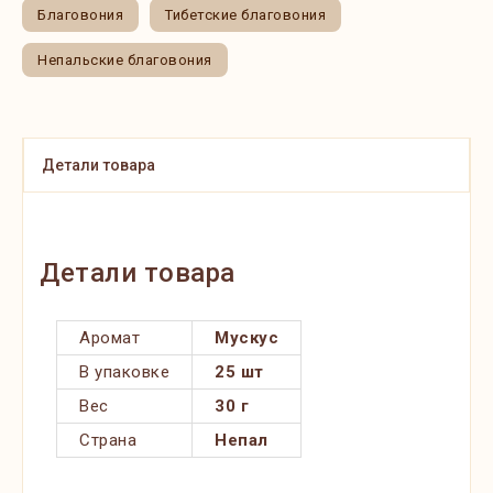
Благовония
Тибетские благовония
Непальские благовония
Детали товара
Детали товара
Аромат
Мускус
В упаковке
25 шт
Вес
30 г
Страна
Непал