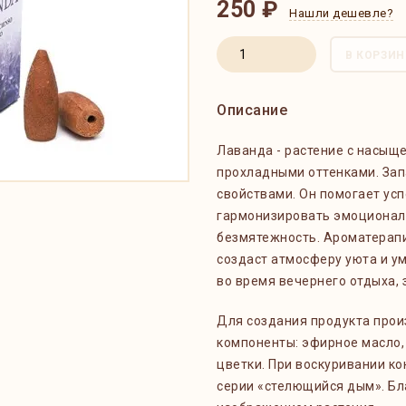
250 ₽
Нашли дешевле?
В КОРЗИН
Описание
Лаванда - растение с насыщ
прохладными оттенками. Зап
свойствами. Он помогает усп
гармонизировать эмоциональ
безмятежность. Ароматерап
создаст атмосферу уюта и у
во время вечернего отдыха,
Для создания продукта про
компоненты: эфирное масло,
цветки. При воскуривании к
серии «стелющийся дым». Бла