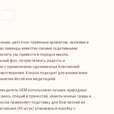
У
енным, цветочно-травяным ароматом, свежими и
ах лаванды известен своими седативными
окоить ум, привести в порядок мысли,
ный фон, почувствовать радость и
ия с применением одноименных благовоний
миротворения. Конусы подходят для возжигания
 занятия йогой или медитацией.
изводитель HEM использовал лучшие природные
 смесь специй и пряностей, измельченные травы и
онусов применяют подставку для благовоний из
говония (40 штук) упакованы в коробку с