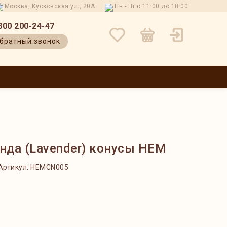
Москва, Кусковская ул., 20А
Пн - Пт с 11:00 до 18:00
800 200-24-47
братный звонок
 И ВОЗВРАТ
КОНТАКТЫ
О НАС
БЛОГ
ОТЗЫВЫ
нда (Lavender) конусы HEM
Артикул:
HEMCN005