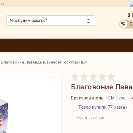
рат
8 
О
ЗВОДИТЕЛИ
ОПТОВИКАМ
АКЦИИ
ДОСТАВКА И ОПЛАТА
ОБМЕН
Благовоние Лаванда (Lavender) конусы HEM
Благовоние Лава
Производитель:
HEM Hexa
Товар купили 77 раз(а)
Нет в наличии