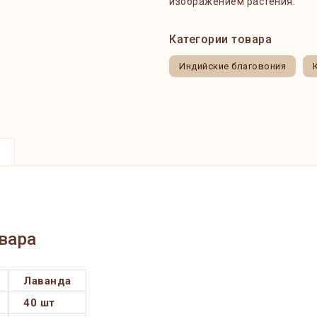
изображением растения.
Категории товара
Индийские благовония
вара
Лаванда
40 шт