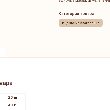
эфирные масла, измельченны
Категории товара
Индийские благовония
вара
20 шт
40 г