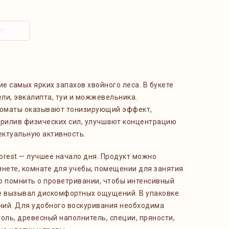
У
ие самых ярких запахов хвойного леса. В букете
ели, эвкалипта, туи и можжевельника.
оматы оказывают тонизирующий эффект,
прилив физических сил, улучшают концентрацию
ектуальную активность.
orest — лучшее начало дня. Продукт можно
инете, комнате для учебы, помещении для занятия
о помнить о проветривании, чтобы интенсивный
 не вызывал дискомфортных ощущений. В упаковке
оний. Для удобного воскуривания необходима
голь, древесный наполнитель, специи, пряности,