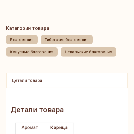
Категории товара
Благовония
Тибетские благовония
Конусные благовония
Непальские благовония
Детали товара
Детали товара
Аромат
Корица