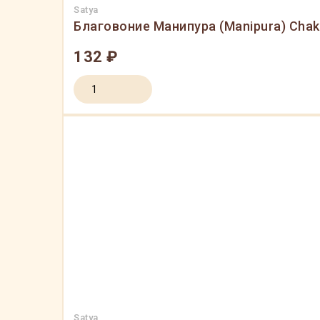
Satya
Благовоние Манипура (Manipura) Chakr
132 ₽
Satya