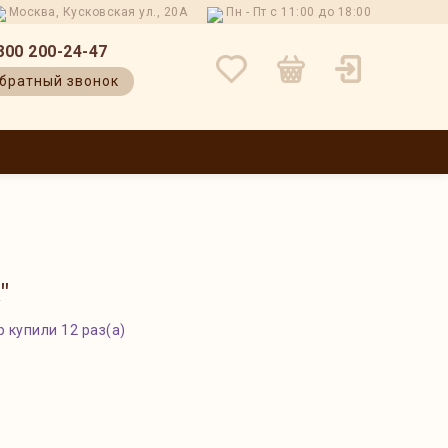
Москва, Кусковская ул., 20А
Пн - Пт с 11:00 до 18:00
800 200-24-47
братный звонок
 И ВОЗВРАТ
КОНТАКТЫ
О НАС
БЛОГ
ОТЗЫВЫ
"
 купили 12 раз(а)