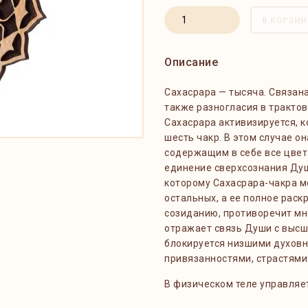
В КОРЗИН
Описание
Сахасрара
— тысяча. Связан
также разногласия в тракто
Сахасрара активизируется, 
шесть чакр. В этом случае о
содержащим в себе все цвет
единение сверхсознания Душ
которому Сахасрара-чакра м
остальных, а ее полное раск
созиданию, противоречит мн
отражает связь Души с высш
блокируется низшими духов
привязанностями, страстями
В физическом теле управляе