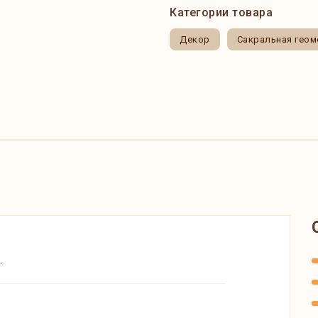
Категории товара
Декор
Сакральная геом
.