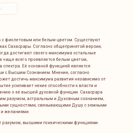
У
а с фиолетовым или белым цветом. Существуют
вках Сахасрары. Согласно общепринятой версии,
когда достигают своего максимума остальные
на чаще всего проявляется белым цветом,
а спектра. Её основной функцией является
и с Высшим Сознанием. Мнение, согласно
ожет достичь максимума развития независимо от
рытие усиливает некие способности к власти и
ению о её высшей духовной функции. Сахасрара
им разумом, астральным и Духовным сознанием,
ными сущностями, связывающими Душу с земными
 и желаниями.
т разумом, высшими психическими функциями.