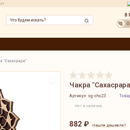
рат
8 
О
ЗВОДИТЕЛИ
ОПТОВИКАМ
АКЦИИ
ДОСТАВКА И ОПЛАТА
ОБМЕН
а "Сахасрара"
Чакра "Сахасрара
Артикул:
sg-chs23
Товар
Нет в наличии
882 ₽
Нашли дешевле?