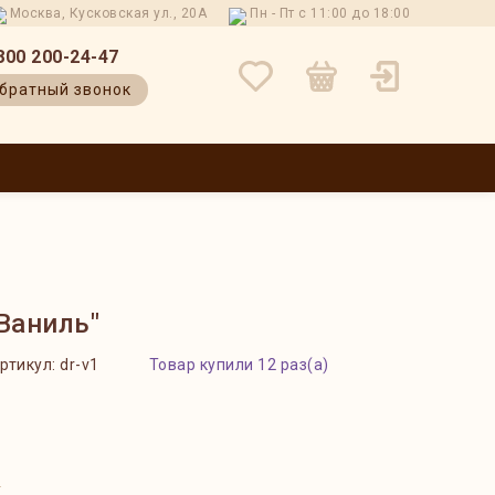
Москва, Кусковская ул., 20А
Пн - Пт с 11:00 до 18:00
800 200-24-47
братный звонок
 И ВОЗВРАТ
КОНТАКТЫ
О НАС
БЛОГ
ОТЗЫВЫ
Ваниль"
ртикул:
dr-v1
Товар купили 12 раз(а)
?