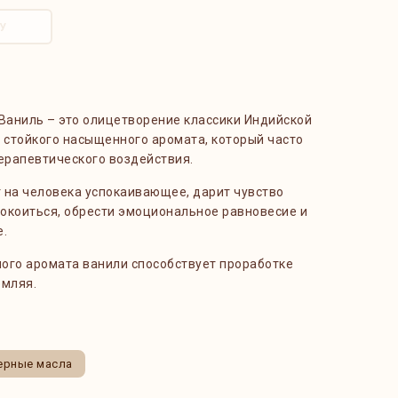
У
аниль – это олицетворение классики Индийской
стойкого насыщенного аромата, который часто
ерапевтического воздействия.
 на человека успокаивающее, дарит чувство
окоиться, обрести эмоциональное равновесие и
е.
ого аромата ванили способствует проработке
емляя.
рные масла