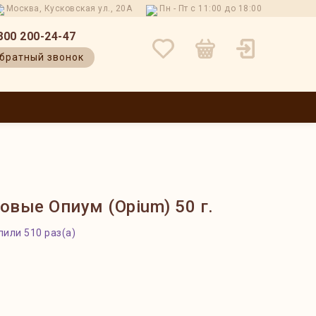
Москва, Кусковская ул., 20А
Пн - Пт с 11:00 до 18:00
800 200-24-47
братный звонок
 И ВОЗВРАТ
КОНТАКТЫ
О НАС
БЛОГ
ОТЗЫВЫ
овые Опиум (Opium) 50 г.
пили 510 раз(а)