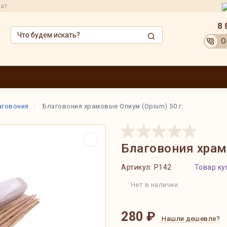
рат
8 
О
ЗВОДИТЕЛИ
ОПТОВИКАМ
АКЦИИ
ДОСТАВКА И ОПЛАТА
ОБМЕН
аговония
Благовония храмовые Опиум (Opium) 50 г.
Благовония храм
Артикул:
P142
Товар ку
Нет в наличии
280 ₽
Нашли дешевле?