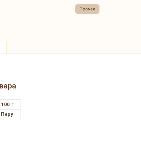
Прочее
вара
100 г
Перу