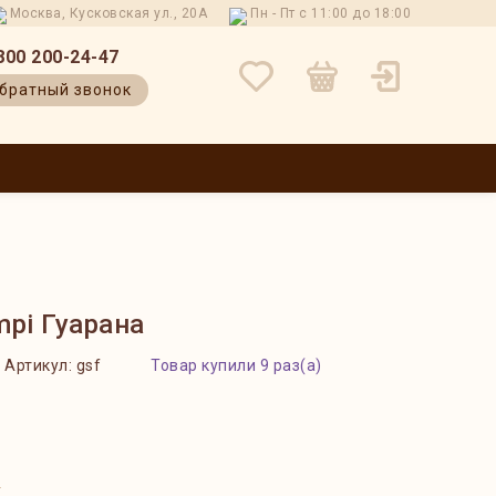
Москва, Кусковская ул., 20А
Пн - Пт с 11:00 до 18:00
800 200-24-47
братный звонок
 И ВОЗВРАТ
КОНТАКТЫ
О НАС
БЛОГ
ОТЗЫВЫ
pi Гуарана
Артикул:
gsf
Товар купили 9 раз(а)
?