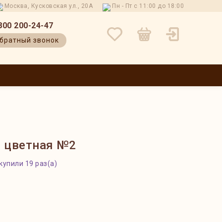
Москва, Кусковская ул., 20А
Пн - Пт с 11:00 до 18:00
800 200-24-47
братный звонок
 И ВОЗВРАТ
КОНТАКТЫ
О НАС
БЛОГ
ОТЗЫВЫ
 цветная №2
купили 19 раз(а)