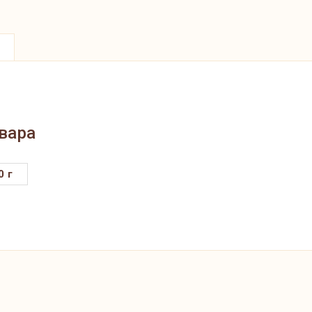
вара
0 г