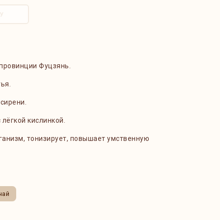
У
з провинции Фуцзянь.
тья.
сирени.
с лёгкой кислинкой.
рганизм, тонизирует, повышает умственную
чай