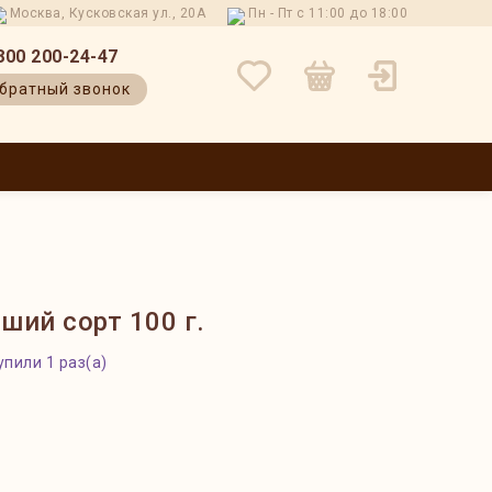
Москва, Кусковская ул., 20А
Пн - Пт с 11:00 до 18:00
800 200-24-47
братный звонок
 И ВОЗВРАТ
КОНТАКТЫ
О НАС
БЛОГ
ОТЗЫВЫ
ший сорт 100 г.
упили 1 раз(а)