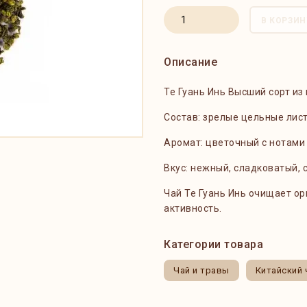
В КОРЗИН
Описание
Те Гуань Инь Высший сорт и
Состав: зрелые цельные лис
Аромат: цветочный с нотами 
Вкус: нежный, сладковатый, 
Чай Те Гуань Инь очищает о
активность.
Категории товара
Чай и травы
Китайский 