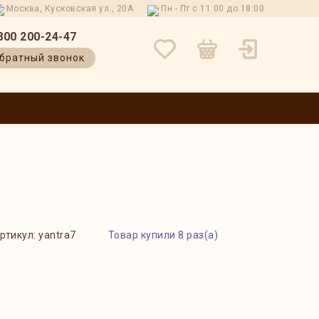
Москва, Кусковская ул., 20А
Пн - Пт с 11:00 до 18:00
800 200-24-47
братный звонок
 И ВОЗВРАТ
КОНТАКТЫ
О НАС
БЛОГ
ОТЗЫВЫ
ртикул:
yantra7
Товар купили 8 раз(а)