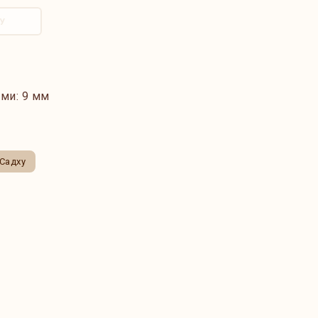
У
ми: 9 мм
Садху