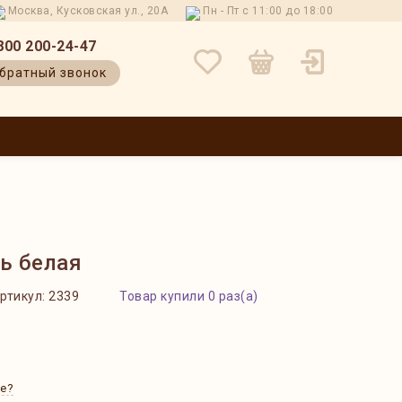
Москва, Кусковская ул., 20А
Пн - Пт с 11:00 до 18:00
800 200-24-47
братный звонок
 И ВОЗВРАТ
КОНТАКТЫ
О НАС
БЛОГ
ОТЗЫВЫ
ь белая
ртикул:
2339
Товар купили 0 раз(а)
е?