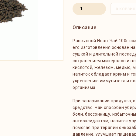
В КОРЗИН
Описание
Рассыпной Иван-Чай 100г со
его изготовления основан на
сушкой и длительной послед
сохранением минералов и вс
кислотой, железом, медью, м
напиток обладает ярким и т
укреплению иммунитета и во
организма.
При заваривании продукта, 
средство. Чай способен убир
боли, бессонницу, избыточн
антиоксидантом, напиток улу
помогая при терапии онкоза
давление, улучшает пищевар