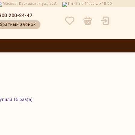
Москва, Кусковская ул., 20А
Пн - Пт с 11:00 до 18:00
800 200-24-47
братный звонок
 И ВОЗВРАТ
КОНТАКТЫ
О НАС
БЛОГ
ОТЗЫВЫ
упили 15 раз(а)