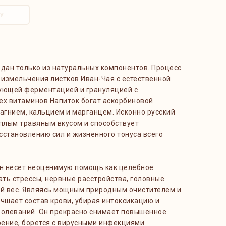
У
здан только из натуральных компонентов. Процесс
 измельчения листков Иван-Чая с естественной
ующей ферментацией и грануляцией с
ех витаминов Напиток богат аскорбиновой
агнием, кальцием и марганцем. Исконно русский
еплым травяным вкусом и способствует
сстановлению сил и жизненного тонуса всего
он несет неоценимую помощь как целебное
ать стрессы, нервные расстройства, головные
ый вес. Являясь мощным природным очистителем и
чшает состав крови, убирая интоксикацию и
болеваний. Он прекрасно снимает повышенное
ение, борется с вирусными инфекциями.