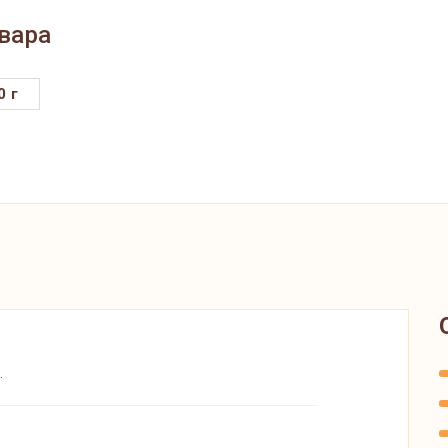
вара
0 г
.