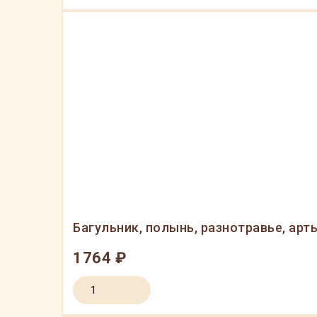
Багульник, полынь, разнотравье, ар
1764 ₽