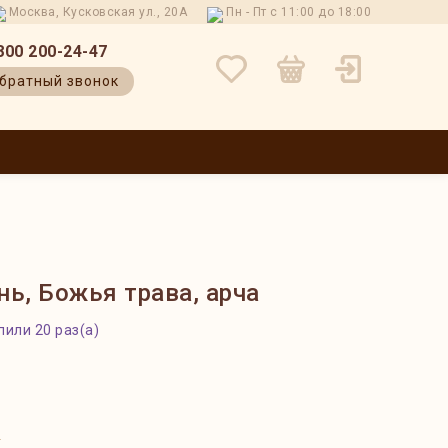
Москва, Кусковская ул., 20А
Пн - Пт с 11:00 до 18:00
800 200-24-47
братный звонок
 И ВОЗВРАТ
КОНТАКТЫ
О НАС
БЛОГ
ОТЗЫВЫ
ь, Божья трава, арча
пили 20 раз(а)
?