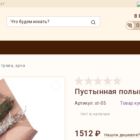
рат
8 
О
ЗВОДИТЕЛИ
ОПТОВИКАМ
АКЦИИ
ДОСТАВКА И ОПЛАТА
ОБМЕН
трава, арча
Пустынная полын
Артикул:
st-05
Товар ку
Нет в наличии
1512 ₽
Нашли дешевле